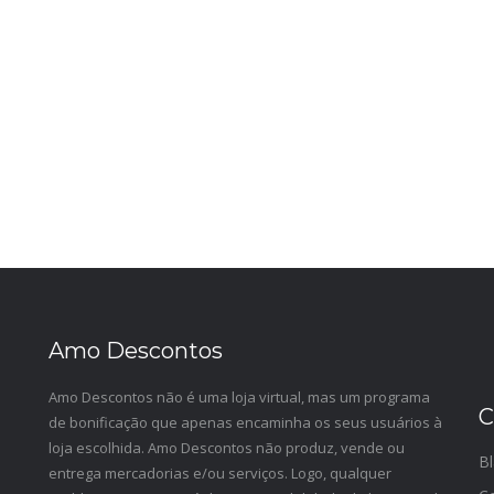
Amo Descontos
Amo Descontos não é uma loja virtual, mas um programa
C
de bonificação que apenas encaminha os seus usuários à
loja escolhida. Amo Descontos não produz, vende ou
Bl
entrega mercadorias e/ou serviços. Logo, qualquer