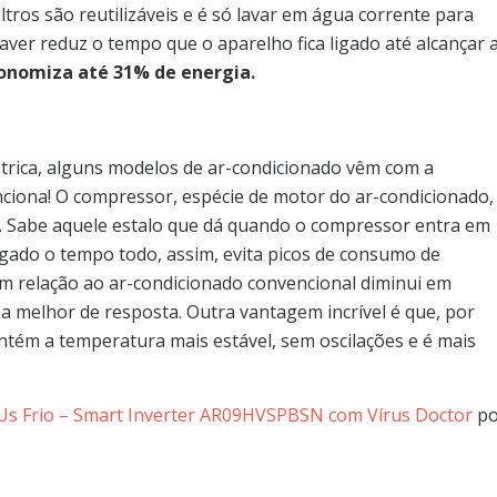
ltros são reutilizáveis e é só lavar em água corrente para
ver reduz o tempo que o aparelho fica ligado até alcançar 
onomiza até 31% de energia.
trica, alguns modelos de ar-condicionado vêm com a
unciona! O compressor, espécie de motor do ar-condicionado,
r. Sabe aquele estalo que dá quando o compressor entra em
igado o tempo todo, assim, evita picos de consumo de
em relação ao ar-condicionado convencional diminui em
 melhor de resposta. Outra vantagem incrível é que, por
tém a temperatura mais estável, sem oscilações e é mais
Us Frio – Smart Inverter AR09HVSPBSN com Vírus Doctor
po