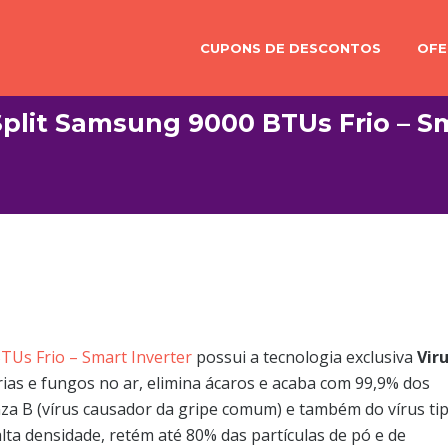
CUPONS DE DESCONTOS
OFE
Split Samsung 9000 BTUs Frio – Sm
TUs Frio – Smart Inverter
possui a tecnologia exclusiva
Vir
rias e fungos no ar, elimina ácaros e acaba com 99,9% dos
enza B (vírus causador da gripe comum) e também do vírus ti
 alta densidade, retém até 80% das partículas de pó e de