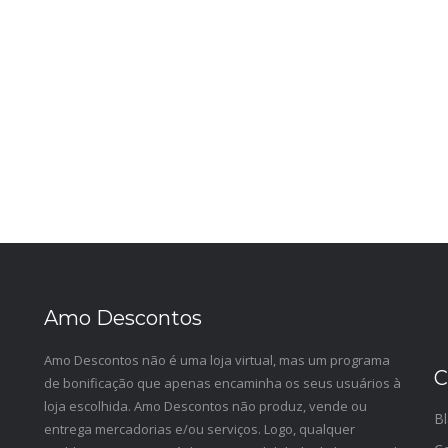
Amo Descontos
Amo Descontos não é uma loja virtual, mas um programa
C
de bonificação que apenas encaminha os seus usuários à
loja escolhida. Amo Descontos não produz, vende ou
Bl
entrega mercadorias e/ou serviços. Logo, qualquer