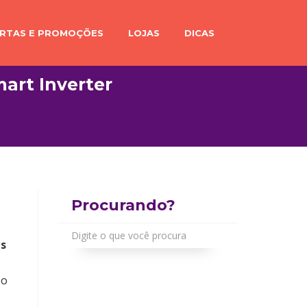
RTAS E PROMOÇÕES
LOJAS
DICAS
art Inverter
Procurando?
us
po