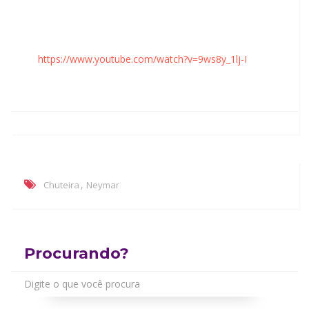
https://www.youtube.com/watch?v=9ws8y_1lj-I
,
Chuteira
Neymar
Procurando?