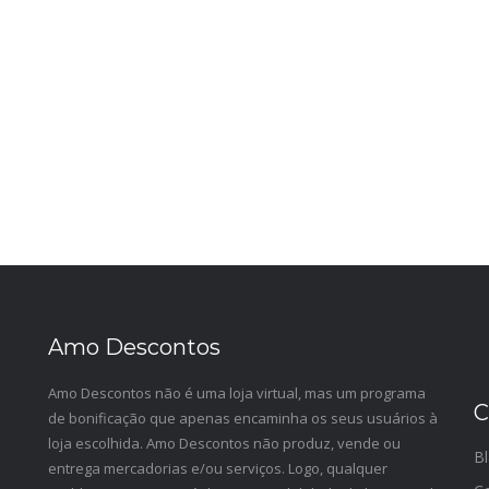
Amo Descontos
Amo Descontos não é uma loja virtual, mas um programa
C
de bonificação que apenas encaminha os seus usuários à
loja escolhida. Amo Descontos não produz, vende ou
Bl
entrega mercadorias e/ou serviços. Logo, qualquer